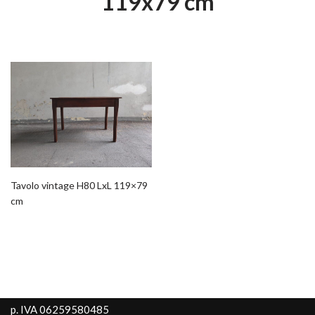
119x79 cm
Tavolo vintage H80 LxL 119×79
cm
p. IVA 06259580485