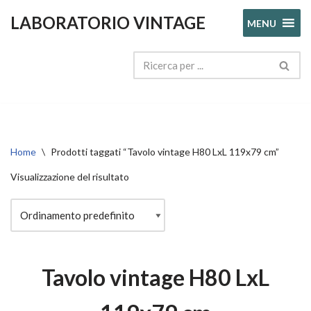
LABORATORIO VINTAGE
MENU
Vai
al
contenuto
Home
\
Prodotti taggati “Tavolo vintage H80 LxL 119x79 cm”
Visualizzazione del risultato
Tavolo vintage H80 LxL