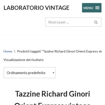
LABORATORIO VINTAGE
MENU
Vai
al
contenuto
Home
\
Prodotti taggati “Tazzine Richard Ginori Orient Express vint
Visualizzazione del risultato
Tazzine Richard Ginori