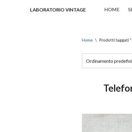
HOME
S
LABORATORIO VINTAGE
Vai
al
contenuto
Home
\
Prodotti taggati
Telefo