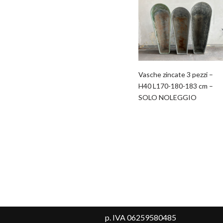
Vasche zincate 3 pezzi –
H40 L170-180-183 cm –
SOLO NOLEGGIO
p. IVA 06259580485