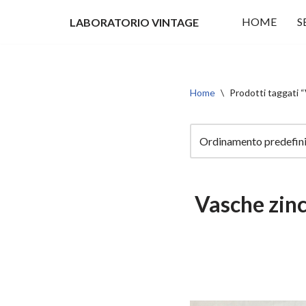
HOME
S
LABORATORIO VINTAGE
Vai
al
contenuto
Home
\
Prodotti taggati
Vasche zin