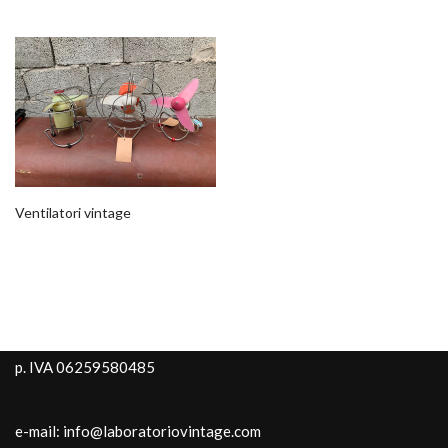
Ventilatori vintage
p. IVA 06259580485
e-mail: info@laboratoriovintage.com