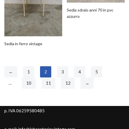
Sedia sdraio anni 70 in pvc
azzurro
Sedia in ferro vintage
←
1
2
3
4
5
…
10
11
12
→
p. IVA 06259580485