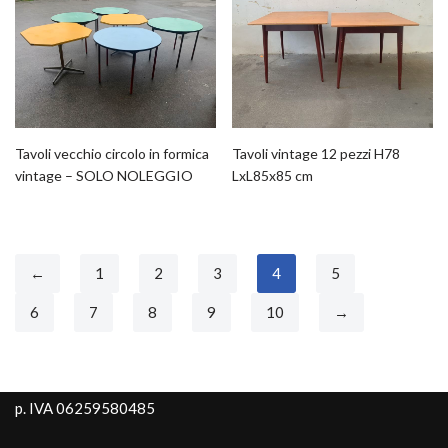
Tavoli vecchio circolo in formica
Tavoli vintage 12 pezzi H78
vintage – SOLO NOLEGGIO
LxL85x85 cm
←
1
2
3
4
5
6
7
8
9
10
→
p. IVA 06259580485