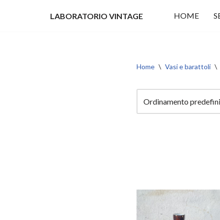
HOME
S
LABORATORIO VINTAGE
Vai
al
contenuto
Home
\
Vasi e barattoli
\