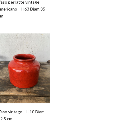
aso per latte vintage
americano – H63 Diam.35
cm
aso vintage – H10 Diam.
12.5 cm