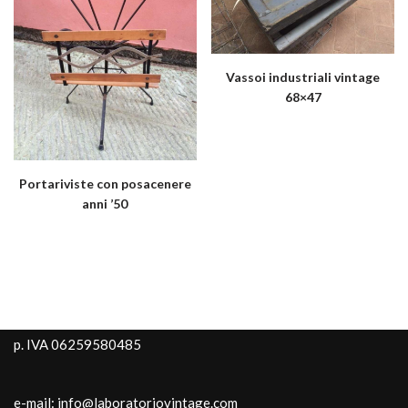
Vassoi industriali vintage
68×47
Portariviste con posacenere
anni ’50
p. IVA 06259580485
e-mail: info@laboratoriovintage.com