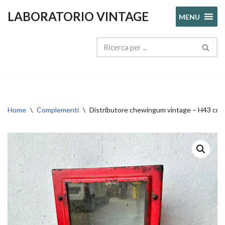
LABORATORIO VINTAGE
MENU
Vai
al
contenuto
Home
\
Complementi
\
Distributore chewingum vintage – H43 