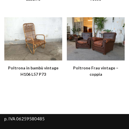
Poltrona in bambù vintage
Poltrone Frau vintage –
H106 L57 P73
coppia
p. IVA 06259580485