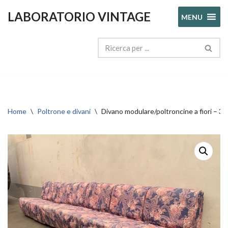
LABORATORIO VINTAGE
MENU
Vai
al
contenuto
Home
\
Poltrone e divani
\
Divano modulare/poltroncine a fiori – 30