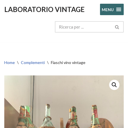
LABORATORIO VINTAGE
MENU
Vai
al
contenuto
Home
\
Complementi
\
Fiaschi vino vintage