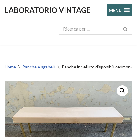
LABORATORIO VINTAGE
MENU
Vai
al
contenuto
Home
\
Panche e sgabelli
\
Panche in velluto disponibili cerimonie