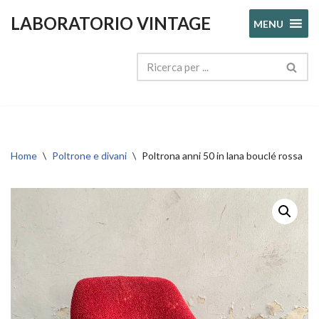
LABORATORIO VINTAGE
MENU
Vai
al
contenuto
Home
\
Poltrone e divani
\
Poltrona anni 50 in lana bouclé rossa