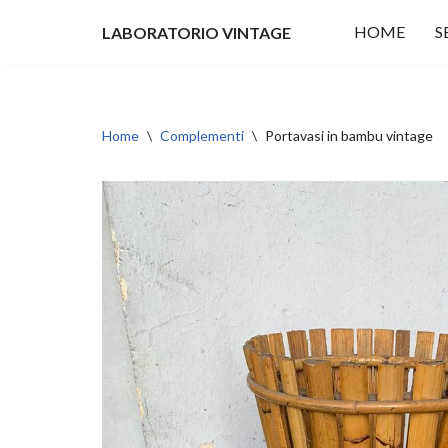
HOME
S
LABORATORIO VINTAGE
Vai
al
contenuto
Home
\
Complementi
\
Portavasi in bambu vintage