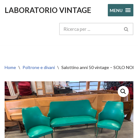
LABORATORIO VINTAGE
MENU
Vai
al
contenuto
Home
\
Poltrone e divani
\
Salottino anni 50 vintage – SOLO NO