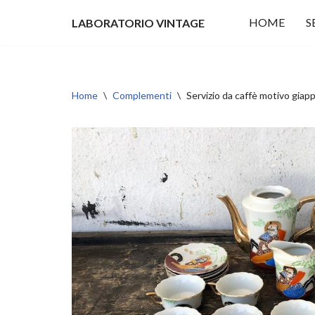
HOME
S
LABORATORIO VINTAGE
Vai
al
contenuto
Home
\
Complementi
\
Servizio da caffè motivo gia