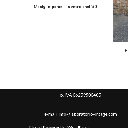
Maniglie-pomelli in vetro anni ’50
P
p. IVA 06259580485
e-mail: info@laboratoriovintage.com
Neve
| Powered by
WordPress