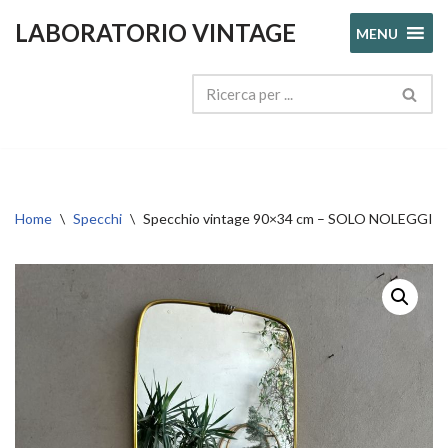
LABORATORIO VINTAGE
MENU
Vai
al
contenuto
Home
\
Specchi
\
Specchio vintage 90×34 cm – SOLO NOLEGGIO