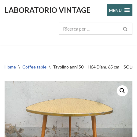
LABORATORIO VINTAGE
MENU
Vai
al
contenuto
Home
\
Coffee table
\
Tavolino anni 50 – H64 Diam. 65 cm – SO