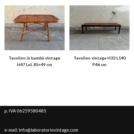
Tavolino in bambù vintage
Tavolino vintage H33 L140
H47 LxL 85×49 cm
P46 cm
p. IVA 06259580485
e-mail: info@laboratoriovintage.com