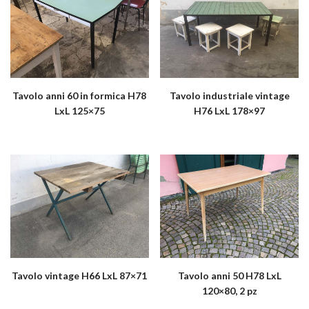
Tavolo anni 60 in formica H78
Tavolo industriale vintage
LxL 125×75
H76 LxL 178×97
Tavolo vintage H66 LxL 87×71
Tavolo anni 50 H78 LxL
120×80, 2 pz