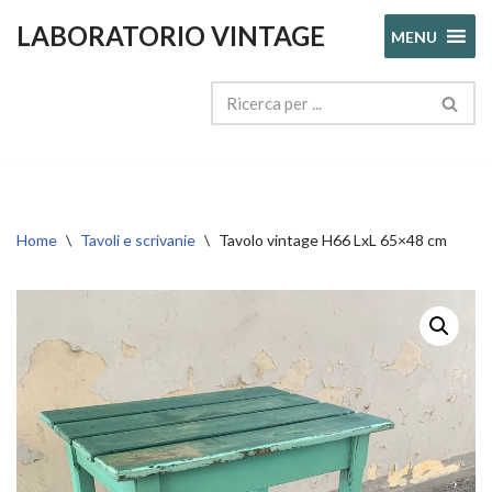
LABORATORIO VINTAGE
MENU
Vai
al
contenuto
Home
\
Tavoli e scrivanie
\
Tavolo vintage H66 LxL 65×48 cm