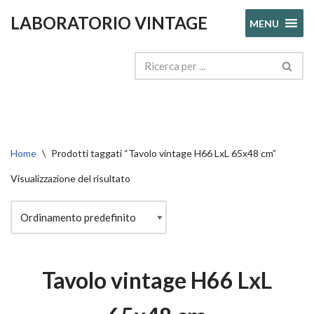
LABORATORIO VINTAGE
MENU
Vai
al
contenuto
Home
\
Prodotti taggati “Tavolo vintage H66 LxL 65x48 cm”
Visualizzazione del risultato
Tavolo vintage H66 LxL